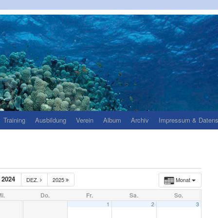
Training
Ausbildung
Verein
Album
Archiv
Impressum & Datens
2024
DEZ.
2025
Monat
i.
Do.
Fr.
Sa.
So.
1
2
3