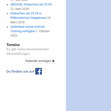
17. Juli 2026
ABSAGE: Antauchen am 25.04.
21. April 2026
Antauchen am 25.04 in
Plittersdorf am Degglersee
18.
März 2026
Hallenbad vorest nicht für
Training verfügbar
7. Oktober
2025
Termine
Es gibt keine bevorstehenden
Veranstaltungen.
Kalender anzeigen