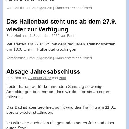
für
Veröffentlicht unter
Allgemein
|
Kommentare deaktiviert
Hallenbad
vorest
Das Hallenbad steht uns ab dem 27.9.
nicht
wieder zur Verfügung
für
Training
Publiziert am
16. September 2025
von
Paul
verfügbar
Wir starten am 27.09.25 mit dem regulären Trainingsbetrieb
um 1800 Uhr im Hallenbad Gechingen.
für
Veröffentlicht unter
Allgemein
|
Kommentare deaktiviert
Das
Hallenbad
Absage Jahresabschluss
steht
Publiziert am
7. Januar 2025
von
Paul
uns
ab
Leider haben wir für kommenden Samstag so wenige
dem
Anmeldungen bekommen, dass wir den Termin absagen
27.9.
müssen.
wieder
zur
Das Bad ist aber geöffnet, somit wird das Training am 11.01.
Verfügung
bereits wieder stattfinden.
Ich wünsche euch allen ein gesundes neues Jahr und einen
guten Start!