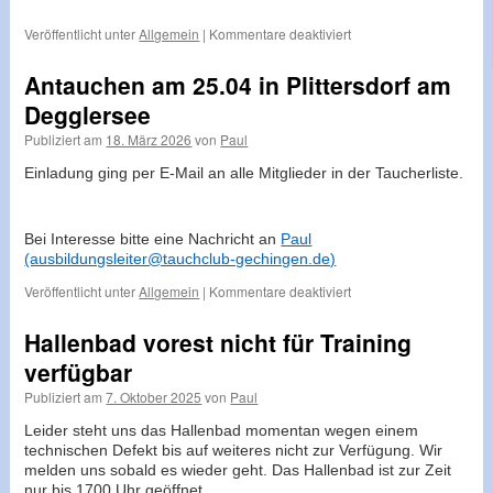
für
Veröffentlicht unter
Allgemein
|
Kommentare deaktiviert
ABSAGE:
Antauchen
Antauchen am 25.04 in Plittersdorf am
am
Degglersee
25.04.
Publiziert am
18. März 2026
von
Paul
Einladung ging per E-Mail an alle Mitglieder in der Taucherliste.
Bei Interesse bitte eine Nachricht an
Paul
(ausbildungsleiter@tauchclub-gechingen.de)
für
Veröffentlicht unter
Allgemein
|
Kommentare deaktiviert
Antauchen
am
Hallenbad vorest nicht für Training
25.04
verfügbar
in
Plittersdorf
Publiziert am
7. Oktober 2025
von
Paul
am
Degglersee
Leider steht uns das Hallenbad momentan wegen einem
technischen Defekt bis auf weiteres nicht zur Verfügung. Wir
melden uns sobald es wieder geht. Das Hallenbad ist zur Zeit
nur bis 1700 Uhr geöffnet.