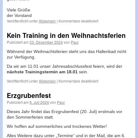
Viele Grüße
der Vorstand
für
Veröffentlicht unter
Allgemein
|
Kommentare deaktiviert
Absage
Jahresabschluss
Kein Training in den Weihnachtsferien
Publiziert am
23. Dezember 2024
von
Paul
Während der Weihnachtsferien steht uns das Hallenbad nicht
zur Verfügung.
Da wir am 11.01 unser Jahresabschlussfest feiern, wird der
nächste Trainingstermin am 18.01
sein.
für
Veröffentlicht unter
Allgemein
|
Kommentare deaktiviert
Kein
Training
Erzgrubenfest
in
Publiziert am
6. Juli 2024
von
Paul
den
Weihnachtsferien
Dieses Jahr findet das Erzgrubenfest (20. Juli) erstmals vor
den Sommerferien statt.
Wir hoffen auf sommerliches und trockenes Wetter!
Alles Weitere dazu unter „Termine“ und in der Mail, die am 6.