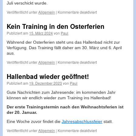
Juli verschickt wurde.
für
Veröffentlicht unter
Allgemein
|
Kommentare deaktiviert
Erzgrubenfest
Kein Training in den Osterferien
Publiziert am
15. März 2024
von
Paul
Während der Osterferien steht uns das Hallenbad nicht zur
Verfügung. Das Training fällt daher am 30. März und 6. April
aus.
für
Veröffentlicht unter
Allgemein
|
Kommentare deaktiviert
Kein
Training
Hallenbad wieder geöffnet!
in
Publiziert am
19. Dezember 2023
von
Paul
den
Osterferien
Gute Nachrichten zum Jahresende: im kommenden Jahr
können wir endlich wieder zum Training ins Hallenbad!
Der erste Trainingstermin nach den Weihnachtsferien ist
der 20. Januar.
Eine Woche zuvor findet die
Jahresabschlussfeier
statt.
für
Veröffentlicht unter
Allgemein
|
Kommentare deaktiviert
Hallenbad