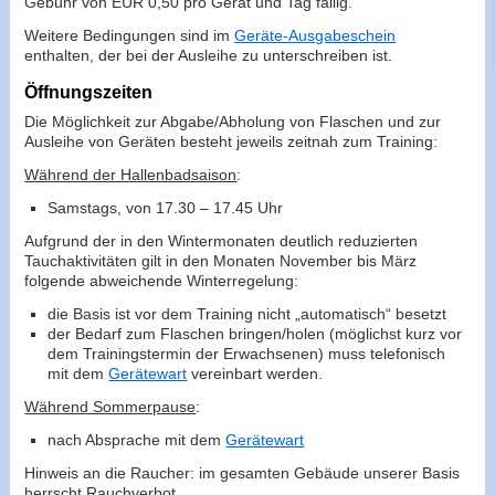
Gebühr von EUR 0,50 pro Gerät und Tag fällig.
Weitere Bedingungen sind im
Geräte-Ausgabeschein
enthalten, der bei der Ausleihe zu unterschreiben ist.
Öffnungszeiten
Die Möglichkeit zur Abgabe/Abholung von Flaschen und zur
Ausleihe von Geräten besteht jeweils zeitnah zum Training:
Während der Hallenbadsaison
:
Samstags, von 17.30 – 17.45 Uhr
Aufgrund der in den Wintermonaten deutlich reduzierten
Tauchaktivitäten gilt in den Monaten November bis März
folgende abweichende Winterregelung:
die Basis ist vor dem Training nicht „automatisch“ besetzt
der Bedarf zum Flaschen bringen/holen (möglichst kurz vor
dem Trainingstermin der Erwachsenen) muss telefonisch
mit dem
Gerätewart
vereinbart werden.
Während Sommerpause
:
nach Absprache mit dem
Gerätewart
Hinweis an die Raucher: im gesamten Gebäude unserer Basis
herrscht Rauchverbot.