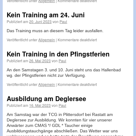
für
Veröffentlicht unter
Allgemein
|
Kommentare deaktiviert
Drei
mal
Kein Training am 24. Juni
Bronze
Publiziert am
20. Juni 2023
von
Paul
Das Training muss an diesem Tag leider ausfallen.
für
Veröffentlicht unter
Allgemein
|
Kommentare deaktiviert
Kein
Training
Kein Training in den Pfingstferien
am
Publiziert am
26. Mai 2023
von
Paul
24.
Juni
An den Samstagen 3. und 10. Juni steht uns das Hallenbad
wg. der Pfingstferien nicht zur Verfügung.
für
Veröffentlicht unter
Allgemein
|
Kommentare deaktiviert
Kein
Training
Ausbildung am Deglersee
in
Publiziert am
16. Mai 2023
von
Paul
den
Pfingstferien
Am Samstag war der TCG in Plittersdorf bei Rastatt am
Deglersee zur Ausbildung. Wir konnten für vier unserer
Anwärter zum CMAS */ GDL * Taucher einige
Ausbildungstauchgänge abschließen. Das Wetter war uns