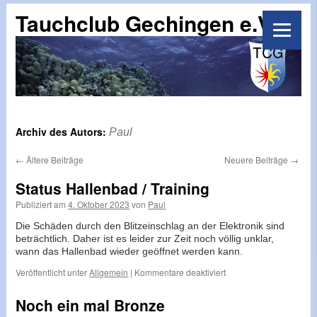
Tauchclub Gechingen e.V.
Archiv des Autors:
Paul
←
Ältere Beiträge
Neuere Beiträge
→
Status Hallenbad / Training
Publiziert am
4. Oktober 2023
von
Paul
Die Schäden durch den Blitzeinschlag an der Elektronik sind
beträchtlich. Daher ist es leider zur Zeit noch völlig unklar,
wann das Hallenbad wieder geöffnet werden kann.
für
Veröffentlicht unter
Allgemein
|
Kommentare deaktiviert
Status
Hallenbad
Noch ein mal Bronze
/