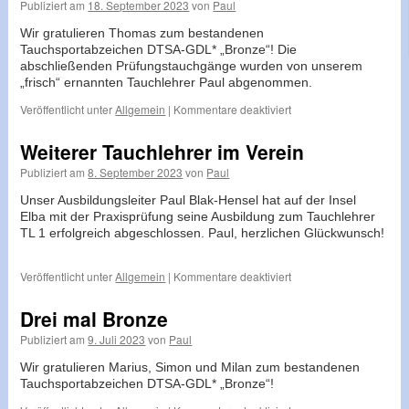
Publiziert am
18. September 2023
von
Paul
Training
Wir gratulieren Thomas zum bestandenen
Tauchsportabzeichen DTSA-GDL* „Bronze“! Die
abschließenden Prüfungstauchgänge wurden von unserem
„frisch“ ernannten Tauchlehrer Paul abgenommen.
für
Veröffentlicht unter
Allgemein
|
Kommentare deaktiviert
Noch
ein
Weiterer Tauchlehrer im Verein
mal
Publiziert am
8. September 2023
von
Paul
Bronze
Unser Ausbildungsleiter Paul Blak-Hensel hat auf der Insel
Elba mit der Praxisprüfung seine Ausbildung zum Tauchlehrer
TL 1 erfolgreich abgeschlossen. Paul, herzlichen Glückwunsch!
für
Veröffentlicht unter
Allgemein
|
Kommentare deaktiviert
Weiterer
Tauchlehrer
Drei mal Bronze
im
Publiziert am
9. Juli 2023
von
Paul
Verein
Wir gratulieren Marius, Simon und Milan zum bestandenen
Tauchsportabzeichen DTSA-GDL* „Bronze“!