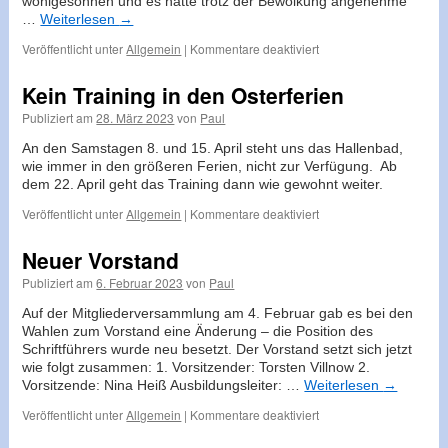
wohlgesonnen und es hatte trotz der Bewölkung angenehme
…
Weiterlesen
→
für
Veröffentlicht unter
Allgemein
|
Kommentare deaktiviert
Ausbildung
am
Kein Training in den Osterferien
Deglersee
Publiziert am
28. März 2023
von
Paul
An den Samstagen 8. und 15. April steht uns das Hallenbad,
wie immer in den größeren Ferien, nicht zur Verfügung. Ab
dem 22. April geht das Training dann wie gewohnt weiter.
für
Veröffentlicht unter
Allgemein
|
Kommentare deaktiviert
Kein
Training
Neuer Vorstand
in
Publiziert am
6. Februar 2023
von
Paul
den
Osterferien
Auf der Mitgliederversammlung am 4. Februar gab es bei den
Wahlen zum Vorstand eine Änderung – die Position des
Schriftführers wurde neu besetzt. Der Vorstand setzt sich jetzt
wie folgt zusammen: 1. Vorsitzender: Torsten Villnow 2.
Vorsitzende: Nina Heiß Ausbildungsleiter: …
Weiterlesen
→
für
Veröffentlicht unter
Allgemein
|
Kommentare deaktiviert
Neuer