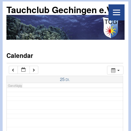
07:00
Tauchclub Gechingen e.V.
Calendar
25
Di.
Ganztägig