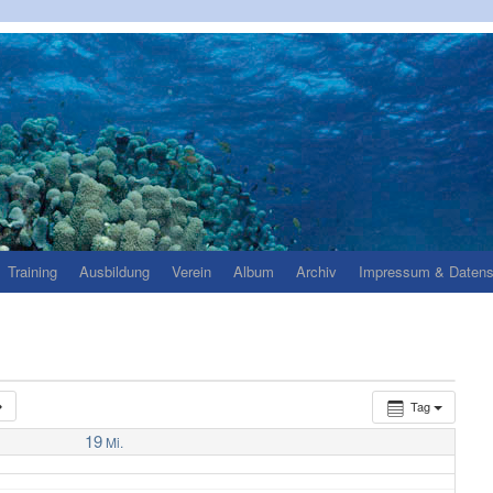
Training
Ausbildung
Verein
Album
Archiv
Impressum & Datens
Tag
19
Mi.