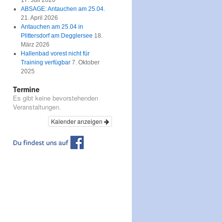
17. Juli 2026
ABSAGE: Antauchen am 25.04.
21. April 2026
Antauchen am 25.04 in
Plittersdorf am Degglersee
18.
März 2026
Hallenbad vorest nicht für
Training verfügbar
7. Oktober
2025
Termine
Es gibt keine bevorstehenden
Veranstaltungen.
Kalender anzeigen